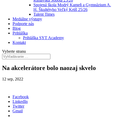
Rimavská Sobota 25/26
Spojená škola Modrý Kameň a Gymnázium A.
H. Škultétyho Veľký Krtíš 25/26
Talent Times
Mediálne výstupy
Podporte nás
Blog
Prihláška
Prihláška SYT Academy
Kontakt
Vyberte stranu
Na akcelerátore bolo naozaj skvelo
12 sep, 2022
Facebook
LinkedIn
Twitter
Gmail