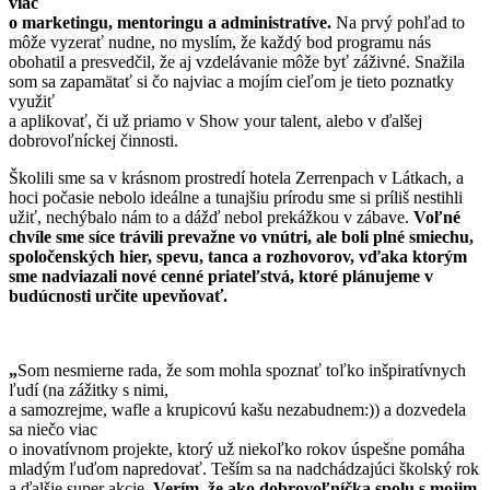
viac
o marketingu, mentoringu a administratíve.
Na prvý pohľad to
môže vyzerať nudne, no myslím, že každý bod programu nás
obohatil a presvedčil, že aj vzdelávanie môže byť záživné. Snažila
som sa zapamätať si čo najviac a mojím cieľom je tieto poznatky
využiť
a aplikovať, či už priamo v Show your talent, alebo v ďalšej
dobrovoľníckej činnosti.
Školili sme sa v krásnom prostredí hotela Zerrenpach v Látkach, a
hoci počasie nebolo ideálne a tunajšiu prírodu sme si príliš nestihli
užiť, nechýbalo nám to a dážď nebol prekážkou v zábave.
Voľné
chvíle sme síce trávili prevažne vo vnútri, ale boli plné smiechu,
spoločenských hier, spevu, tanca a rozhovorov, vďaka ktorým
sme nadviazali nové cenné priateľstvá, ktoré plánujeme v
budúcnosti určite upevňovať.
„
Som nesmierne rada, že som mohla spoznať toľko inšpiratívnych
ľudí (na zážitky s nimi,
a samozrejme, wafle a krupicovú kašu nezabudnem:)) a dozvedela
sa niečo viac
o inovatívnom projekte, ktorý už niekoľko rokov úspešne pomáha
mladým ľuďom napredovať. Teším sa na nadchádzajúci školský rok
a ďalšie super akcie.
Verím, že ako dobrovoľníčka spolu s mojim