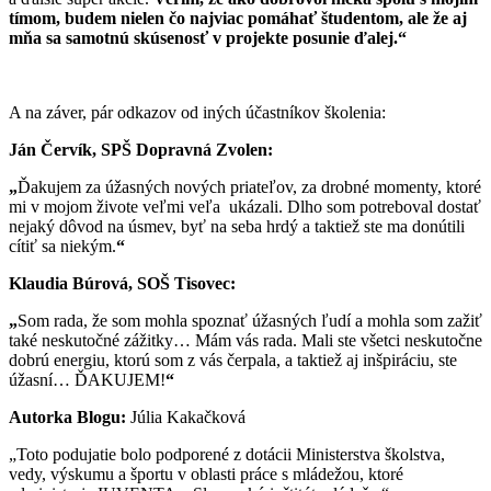
tímom, budem nielen čo najviac pomáhať študentom, ale že aj
mňa sa samotnú skúsenosť v projekte posunie ďalej.
“
A na záver, pár odkazov od iných účastníkov školenia:
Ján Červík, SPŠ Dopravná Zvolen:
„
Ďakujem za úžasných nových priateľov, za drobné momenty, ktoré
mi v mojom živote veľmi veľa ukázali. Dlho som potreboval dostať
nejaký dôvod na úsmev, byť na seba hrdý a taktiež ste ma donútili
cítiť sa niekým.
“
Klaudia Búrová, SOŠ Tisovec:
„
Som rada, že som mohla spoznať úžasných ľudí a mohla som zažiť
také neskutočné zážitky… Mám vás rada. Mali ste všetci neskutočne
dobrú energiu, ktorú som z vás čerpala, a taktiež aj inšpiráciu, ste
úžasní… ĎAKUJEM!
“
Autorka Blogu:
Júlia Kakačková
„Toto podujatie bolo podporené z dotácii Ministerstva školstva,
vedy, výskumu a športu v oblasti práce s mládežou, ktoré