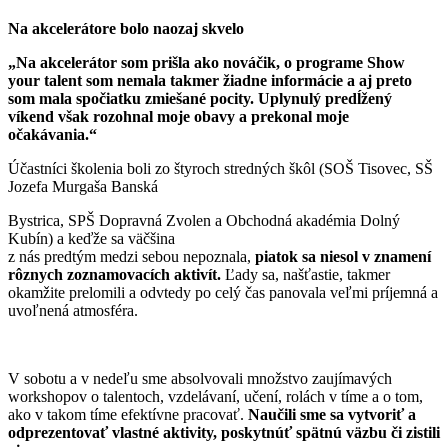
Na akcelerátore bolo naozaj skvelo
„
Na akcelerátor som prišla ako nováčik, o programe Show
your talent som nemala takmer žiadne informácie a aj preto
som mala spočiatku zmiešané pocity. Uplynulý predĺžený
víkend však rozohnal moje obavy a prekonal moje
očakávania.
“
Účastníci školenia boli zo štyroch stredných škôl (SOŠ Tisovec, SŠ
Jozefa Murgaša Banská
Bystrica, SPŠ Dopravná Zvolen a Obchodná akadémia Dolný
Kubín) a keďže sa väčšina
z nás predtým medzi sebou nepoznala,
piatok sa niesol v znamení
rôznych zoznamovacích aktivít.
Ľady sa, našťastie, takmer
okamžite prelomili a odvtedy po celý čas panovala veľmi príjemná a
uvoľnená atmosféra.
V sobotu a v nedeľu sme absolvovali množstvo zaujímavých
workshopov o talentoch, vzdelávaní, učení, rolách v tíme a o tom,
ako v takom tíme efektívne pracovať.
Naučili sme sa vytvoriť a
odprezentovať vlastné aktivity, poskytnúť spätnú väzbu či zistili