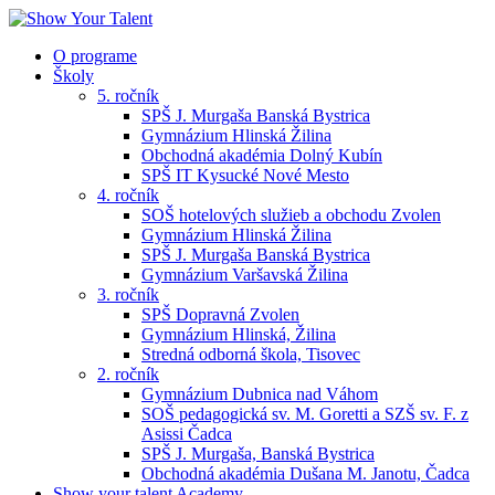
O programe
Školy
5. ročník
SPŠ J. Murgaša Banská Bystrica
Gymnázium Hlinská Žilina
Obchodná akadémia Dolný Kubín
SPŠ IT Kysucké Nové Mesto
4. ročník
SOŠ hotelových služieb a obchodu Zvolen
Gymnázium Hlinská Žilina
SPŠ J. Murgaša Banská Bystrica
Gymnázium Varšavská Žilina
3. ročník
SPŠ Dopravná Zvolen
Gymnázium Hlinská, Žilina
Stredná odborná škola, Tisovec
2. ročník
Gymnázium Dubnica nad Váhom
SOŠ pedagogická sv. M. Goretti a SZŠ sv. F. z
Asissi Čadca
SPŠ J. Murgaša, Banská Bystrica
Obchodná akadémia Dušana M. Janotu, Čadca
Show your talent Academy