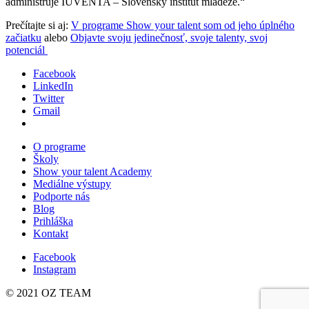
administruje IUVENTA – Slovenský inštitút mládeže.“
Prečítajte si aj:
V programe Show your talent som od jeho úplného
začiatku
alebo
Objavte svoju jedinečnosť, svoje talenty, svoj
potenciál
Facebook
LinkedIn
Twitter
Gmail
O programe
Školy
Show your talent Academy
Mediálne výstupy
Podporte nás
Blog
Prihláška
Kontakt
Facebook
Instagram
© 2021 OZ TEAM