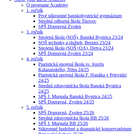
O programe Academy
1. ročník
Prvé súkromné banskobystrické gymnázium
Stredná odborná škola Tisovec
SPŠ Dopravná Zvolen
3. ročník
Spojená škola (SOŠ), Banská Bystrica 23/24
SOŠ techniky a služieb, Brezno 23/24
Spojená škola (SOŠ+OA), Detva 23/24
SPŠ Dopravná Zvolen 23/24
4. ročník
Piaristická spojená škola sv. Jozefa
Kalazanského, Nitra 24/25
Piaristická spojená škola F. Hanáka v Prievidzi
24/25
Stredná zdravotnícka škola Banská Bystrica
24/25
SPŠ J. Murgaša Banská Bystrica 24/25
SPŠ Dopravná, Zvolen 24/25
5. ročník
SPŠ Dopravná, Zvolen 25/26
Stredná zdravotnícka škola BB 25/26
SPŠ J. Murgaša BB 25/26
Súkromné hudobné a dramatické konzervatórium