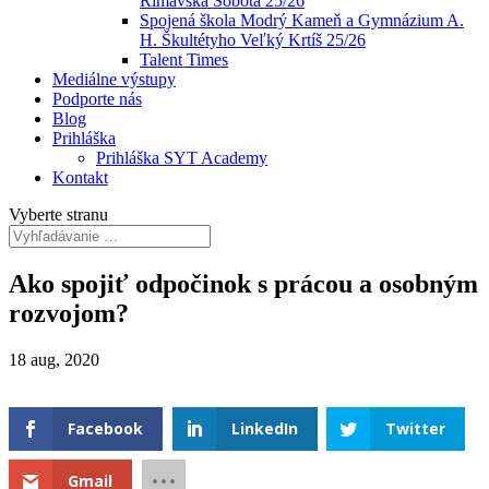
Rimavská Sobota 25/26
Spojená škola Modrý Kameň a Gymnázium A.
H. Škultétyho Veľký Krtíš 25/26
Talent Times
Mediálne výstupy
Podporte nás
Blog
Prihláška
Prihláška SYT Academy
Kontakt
Vyberte stranu
Ako spojiť odpočinok s prácou a osobným
rozvojom?
18 aug, 2020
Facebook
LinkedIn
Twitter
Gmail