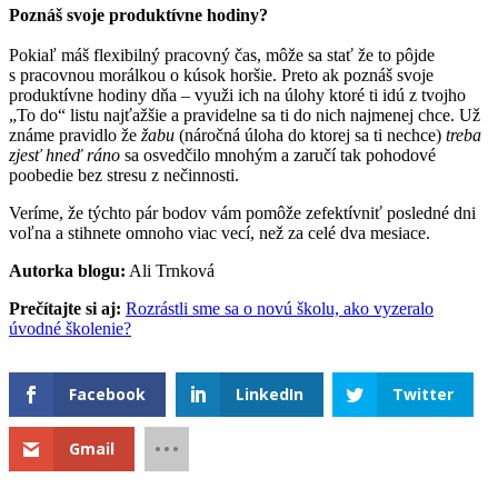
Poznáš svoje produktívne hodiny?
Pokiaľ máš flexibilný pracovný čas, môže sa stať že to pôjde
s pracovnou morálkou o kúsok horšie. Preto ak poznáš svoje
produktívne hodiny dňa – využi ich na úlohy ktoré ti idú z tvojho
„To do“ listu najťažšie a pravidelne sa ti do nich najmenej chce. Už
známe pravidlo že
žabu
(náročná úloha do ktorej sa ti nechce)
treba
zjesť hneď ráno
sa osvedčilo mnohým a zaručí tak pohodové
poobedie bez stresu z nečinnosti.
Veríme, že týchto pár bodov vám pomôže zefektívniť posledné dni
voľna a stihnete omnoho viac vecí, než za celé dva mesiace.
Autorka blogu:
Ali Trnková
Prečítajte si aj:
Rozrástli sme sa o novú školu, ako vyzeralo
úvodné školenie?
Facebook
LinkedIn
Twitter
Gmail