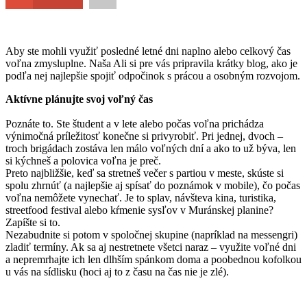
Aby ste mohli využiť posledné letné dni naplno alebo celkový čas
voľna zmysluplne. Naša Ali si pre vás pripravila krátky blog, ako je
podľa nej najlepšie spojiť odpočinok s prácou a osobným rozvojom.
Aktívne plánujte svoj voľný čas
Poznáte to. Ste študent a v lete alebo počas voľna prichádza
výnimočná príležitosť konečne si privyrobiť. Pri jednej, dvoch –
troch brigádach zostáva len málo voľných dní a ako to už býva, len
si kýchneš a polovica voľna je preč.
Preto najbližšie, keď sa stretneš večer s partiou v meste, skúste si
spolu zhrnúť (a najlepšie aj spísať do poznámok v mobile), čo počas
voľna nemôžete vynechať. Je to splav, návšteva kina, turistika,
streetfood festival alebo kŕmenie sysľov v Muránskej planine?
Zapíšte si to.
Nezabudnite si potom v spoločnej skupine (napríklad na messengri)
zladiť termíny. Ak sa aj nestretnete všetci naraz – využite voľné dni
a nepremrhajte ich len dlhším spánkom doma a poobednou kofolkou
u vás na sídlisku (hoci aj to z času na čas nie je zlé).