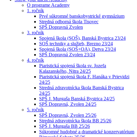
O programe Academy
1. ročník
Prvé súkromné banskobystrické gymnázium
Stredná odborná škola Tisovec
SPŠ Dopravná Zvolen
3. ročník
Spojená škola (SOŠ), Banská Bystrica 23/24
SOŠ techniky a služieb, Brezno 23/24
Spojená škola (SOŠ+OA), Detva 23/24
SPŠ Dopravná Zvolen 23/24
4. ročník
Piaristická spojená škola sv. Jozefa
Kalazanského, Nitra 24/25
Piaristická spojená škola F. Hanáka v Prievidzi
24/25
Stredná zdravotnícka škola Banská Bystrica
24/25
SPŠ J. Murgaša Banská Bystrica 24/25
SPŠ Dopravná, Zvolen 24/25
5. ročník
SPŠ Dopravná, Zvolen 25/26
Stredná zdravotnícka škola BB 25/26
SPŠ J. Murgaša BB 25/26
Súkromné hudobné a dramatické konzervatórium