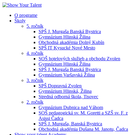
O programe
Školy
5. ročník
SPŠ J. Murgaša Banská Bystrica
Gymnázium Hlinská Žilina
Obchodná akadémia Dolný Kubín
SPŠ IT Kysucké Nové Mesto
4. ročník
SOŠ hotelových služieb a obchodu Zvolen
Gymnázium Hlinská Žilina
SPŠ J. Murgaša Banská Bystrica
Gymnázium Varšavská Žilina
3. ročník
SPŠ Dopravná Zvolen
Gymnázium Hlinská, Žilina
Stredná odborná škola, Tisovec
2. ročník
Gymnázium Dubnica nad Váhom
SOŠ pedagogická sv. M. Goretti a SZŠ sv. F. z
Asissi Čadca
SPŠ J. Murgaša, Banská Bystrica
Obchodná akadémia Dušana M. Janotu, Čadca
Show your talent Academy