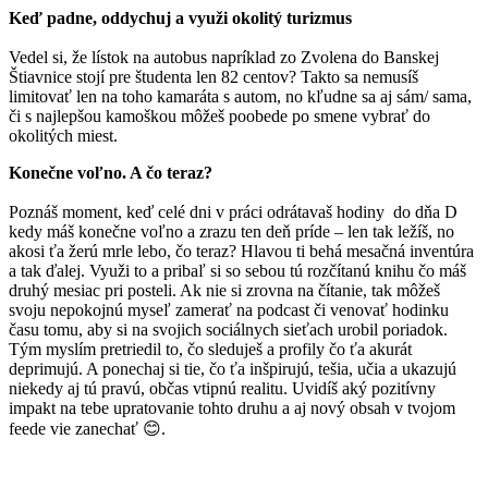
Keď padne, oddychuj a využi okolitý turizmus
Vedel si, že lístok na autobus napríklad zo Zvolena do Banskej
Štiavnice stojí pre študenta len 82 centov? Takto sa nemusíš
limitovať len na toho kamaráta s autom, no kľudne sa aj sám/ sama,
či s najlepšou kamoškou môžeš poobede po smene vybrať do
okolitých miest.
Konečne voľno. A čo teraz?
Poznáš moment, keď celé dni v práci odrátavaš hodiny do dňa D
kedy máš konečne voľno a zrazu ten deň príde – len tak ležíš, no
akosi ťa žerú mrle lebo, čo teraz? Hlavou ti behá mesačná inventúra
a tak ďalej. Využi to a pribaľ si so sebou tú rozčítanú knihu čo máš
druhý mesiac pri posteli. Ak nie si zrovna na čítanie, tak môžeš
svoju nepokojnú myseľ zamerať na podcast či venovať hodinku
času tomu, aby si na svojich sociálnych sieťach urobil poriadok.
Tým myslím pretriedil to, čo sleduješ a profily čo ťa akurát
deprimujú. A ponechaj si tie, čo ťa inšpirujú, tešia, učia a ukazujú
niekedy aj tú pravú, občas vtipnú realitu. Uvidíš aký pozitívny
impakt na tebe upratovanie tohto druhu a aj nový obsah v tvojom
feede vie zanechať 😊.