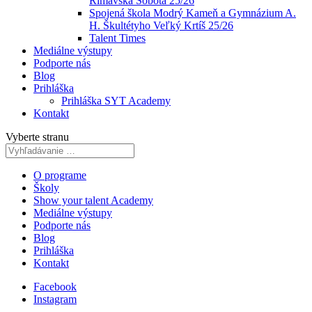
Rimavská Sobota 25/26
Spojená škola Modrý Kameň a Gymnázium A.
H. Škultétyho Veľký Krtíš 25/26
Talent Times
Mediálne výstupy
Podporte nás
Blog
Prihláška
Prihláška SYT Academy
Kontakt
Vyberte stranu
O programe
Školy
Show your talent Academy
Mediálne výstupy
Podporte nás
Blog
Prihláška
Kontakt
Facebook
Instagram