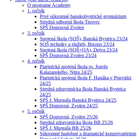
O programe Academy
1. ročník
Prvé súkromné banskobystrické gymnázium
Stredná odborná škola Tisovec
SPŠ Dopravná Zvolen
3. ročník
Spojená škola (SOŠ), Banská Bystrica 23/24
SOŠ techniky a služieb, Brezno 23/24
Spojená škola (SOŠ+OA), Detva 23/24
SPŠ Dopravná Zvolen 23/24
4. ročník
Piaristická spojená škola sv. Jozefa
Kalazanského, Nitra 24/25
Piaristická spojená škola F. Hanáka v Prievidzi
24/25
Stredná zdravotnícka škola Banská Bystrica
24/25
SPŠ J. Murgaša Banská Bystrica 24/25
SPŠ Dopravná, Zvolen 24/25
5. ročník
SPŠ Dopravná, Zvolen 25/26
Stredná zdravotnícka škola BB 25/26
SPŠ J. Murgaša BB 25/26
Súkromné hudobné a dramatické konzervatórium