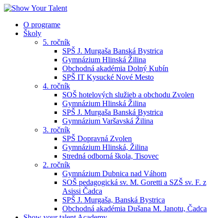
O programe
Školy
5. ročník
SPŠ J. Murgaša Banská Bystrica
Gymnázium Hlinská Žilina
Obchodná akadémia Dolný Kubín
SPŠ IT Kysucké Nové Mesto
4. ročník
SOŠ hotelových služieb a obchodu Zvolen
Gymnázium Hlinská Žilina
SPŠ J. Murgaša Banská Bystrica
Gymnázium Varšavská Žilina
3. ročník
SPŠ Dopravná Zvolen
Gymnázium Hlinská, Žilina
Stredná odborná škola, Tisovec
2. ročník
Gymnázium Dubnica nad Váhom
SOŠ pedagogická sv. M. Goretti a SZŠ sv. F. z
Asissi Čadca
SPŠ J. Murgaša, Banská Bystrica
Obchodná akadémia Dušana M. Janotu, Čadca
Show your talent Academy