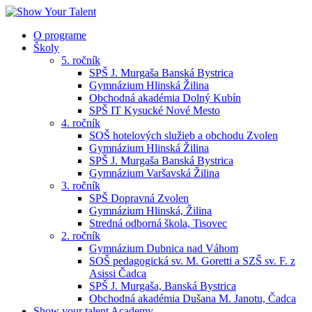
O programe
Školy
5. ročník
SPŠ J. Murgaša Banská Bystrica
Gymnázium Hlinská Žilina
Obchodná akadémia Dolný Kubín
SPŠ IT Kysucké Nové Mesto
4. ročník
SOŠ hotelových služieb a obchodu Zvolen
Gymnázium Hlinská Žilina
SPŠ J. Murgaša Banská Bystrica
Gymnázium Varšavská Žilina
3. ročník
SPŠ Dopravná Zvolen
Gymnázium Hlinská, Žilina
Stredná odborná škola, Tisovec
2. ročník
Gymnázium Dubnica nad Váhom
SOŠ pedagogická sv. M. Goretti a SZŠ sv. F. z
Asissi Čadca
SPŠ J. Murgaša, Banská Bystrica
Obchodná akadémia Dušana M. Janotu, Čadca
Show your talent Academy