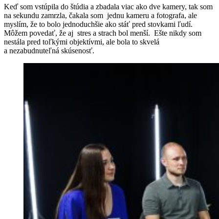
Keď som vstúpila do štúdia a zbadala viac ako dve kamery, tak som
na sekundu zamrzla, čakala som jednu kameru a fotografa, ale
myslím, že to bolo jednoduchšie ako stáť pred stovkami ľudí.
Môžem povedať, že aj stres a strach bol menší. Ešte nikdy som
nestála pred toľkými objektívmi, ale bola to skvelá
a nezabudnuteľná skúsenosť.