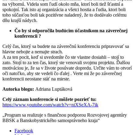
na výbornú. Videla som ľudí okolo mňa, ktorí boli tiež šťastní a
spokojní. Tak isto aj organizácia a všetci hostia a ľudia, ktori boli
toho súčasťou boli tak pozitívne naladený, že to dodávalo celému
dňu krajší nádych.
Čo by si odporučila budúcim účastníkom na záverečnej
konferencii ?
Celý čas, ktorý sa budete na záverečnú konferenciu pripravovať sa
hlavne nebojte a nemajte strach.
A za ten pocit, keď si uvedomíte čo ste vlastne dosiahli – stojí to
zato. Stojí to za ten čas, ktorý ste venovali svojmu projektu. Ďalšou
motiváciou je, že sa v živote posúvate dopredu. Určite vám to otvorí
oči natoľko, aby ste vedeli čo ďalej . Verte mi že po záverečnej
konferencii neostane stáť na mieste.
Autorka blogu:
Adriana Luptáková
Celý záznam konferencie si môžete pozrieť tu:
https://www.youtube.com/watch?v=niXSeXA-7ik
„Program sa realizuje s finančnou podporou Rozvojovej agentúry
BBSK a Banskobystrického samosprávneho kraja“
Facebook