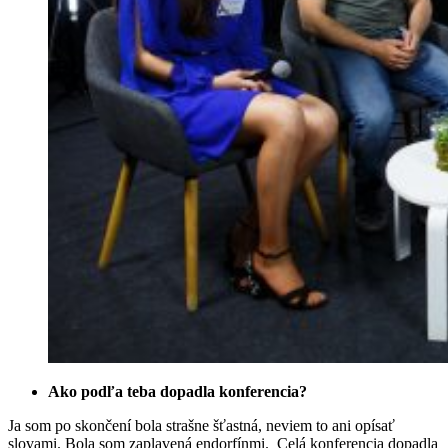
Ako podľa teba dopadla konferencia?
Ja som po skončení bola strašne šťastná, neviem to ani opísať
slovami. Bola som zaplavená endorfínmi. Celá konferencia dopadla