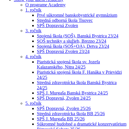
O programe Academy
1. ročník
Prvé súkromné banskobystrické gymnázium
Stredná odborná škola Tisovec
SPŠ Dopravná Zvolen
3. ročník
Spojená škola (SOŠ), Banská Bystrica 23/24
SOŠ techniky a služieb, Brezno 23/24
Spojená škola (SOŠ+OA), Detva 23/24
SPŠ Dopravná Zvolen 23/24
4. ročník
Piaristická spojená škola sv. Jozefa
Kalazanského, Nitra 24/25
Piaristická spojená škola F. Hanáka v Prievidzi
24/25
Stredná zdravotnícka škola Banská Bystrica
24/25
SPŠ J. Murgaša Banská Bystrica 24/25
SPŠ Dopravná, Zvolen 24/25
5. ročník
SPŠ Dopravná, Zvolen 25/26
Stredná zdravotnícka škola BB 25/26
SPŠ J. Murgaša BB 25/26
Súkromné hudobné a dramatické konzervatórium