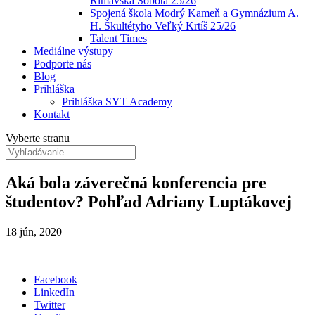
Rimavská Sobota 25/26
Spojená škola Modrý Kameň a Gymnázium A.
H. Škultétyho Veľký Krtíš 25/26
Talent Times
Mediálne výstupy
Podporte nás
Blog
Prihláška
Prihláška SYT Academy
Kontakt
Vyberte stranu
Aká bola záverečná konferencia pre
študentov? Pohľad Adriany Luptákovej
18 jún, 2020
Facebook
LinkedIn
Twitter