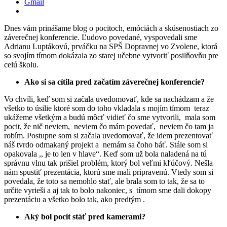
Gmail
Dnes vám prinášame blog o pocitoch, emóciách a skúsenostiach zo
záverečnej konferencie. Ľudovo povedané, vyspovedali sme
Adrianu Luptákovú, prváčku na SPŠ Dopravnej vo Zvolene, ktorá
so svojím tímom dokázala zo starej učebne vytvoriť posilňovňu pre
celú školu.
Ako si sa cítila pred začatím záverečnej konferencie?
Vo chvíli, keď som si začala uvedomovať, kde sa nachádzam a že
všetko to úsilie ktoré som do toho vkladala s mojím tímom teraz
ukážeme všetkým a budú môcť vidieť čo sme vytvorili, mala som
pocit, že nič neviem, neviem čo mám povedať, neviem čo tam ja
robím. Postupne som si začala uvedomovať, že idem prezentovať
náš tvrdo odmakaný projekt a nemám sa čoho báť. Stále som si
opakovala ,, je to len v hlave“. Keď som už bola naladená na tú
správnu vlnu tak prišiel problém, ktorý bol veľmi kľúčový. Nešla
nám spustiť prezentácia, ktorú sme mali pripravenú. Vtedy som si
povedala, že toto sa nemohlo stať, ale brala som to tak, že sa to
určite vyrieši a aj tak to bolo nakoniec, s tímom sme dali dokopy
prezentáciu a všetko bolo tak, ako predtým .
Aký bol pocit stáť pred kamerami?