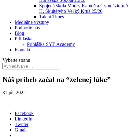
Rimavská Sobota 25/26
Spojená škola Modrý Kameň a Gymnázium A.
H. Škultétyho Veľký Krtíš 25/26
Talent Times
Mediálne výstupy
Podporte nás
Blog
Prihláška
Prihláška SYT Academy
Kontakt
Vyberte stranu
Náš príbeh začal na “zelenej lúke”
31 júl, 2022
Facebook
LinkedIn
Twitter
Gmail