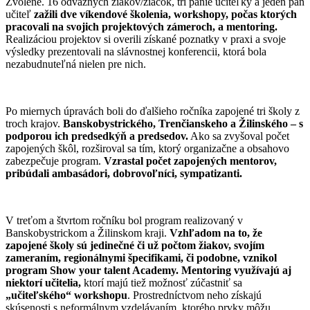
Zvolene. 16 odvážnych žiakov/žiačok, tri panie učiteľky a jeden pán
učiteľ
zažili dve víkendové školenia, workshopy, počas ktorých
pracovali na svojich projektových zámeroch, a mentoring.
Realizáciou projektov si overili získané poznatky v praxi a svoje
výsledky prezentovali na slávnostnej konferencii, ktorá bola
nezabudnuteľná nielen pre nich.
Po miernych úpravách boli do ďalšieho ročníka zapojené tri školy z
troch krajov.
Banskobystrického, Trenčianskeho a Žilinského – s
podporou ich predsedkýň a predsedov.
Ako sa zvyšoval počet
zapojených škôl, rozširoval sa tím, ktorý organizačne a obsahovo
zabezpečuje program.
Vzrastal počet zapojených mentorov,
pribúdali ambasádori, dobrovoľníci, sympatizanti.
V treťom a štvrtom ročníku bol program realizovaný v
Banskobystrickom a Žilinskom kraji.
Vzhľadom na to, že
zapojené školy sú jedinečné či už počtom žiakov, svojím
zameraním, regionálnymi špecifikami, či podobne, vznikol
program Show your talent Academy.
Mentoring využívajú aj
niektorí učitelia,
ktorí majú tiež možnosť zúčastniť sa
„učiteľského“ workshopu
. Prostredníctvom neho získajú
skúsenosti s neformálnym vzdelávaním, ktorého prvky môžu