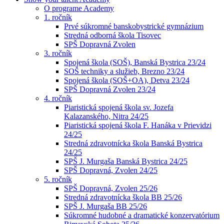
O programe Academy
1. ročník
Prvé súkromné banskobystrické gymnázium
Stredná odborná škola Tisovec
SPŠ Dopravná Zvolen
3. ročník
Spojená škola (SOŠ), Banská Bystrica 23/24
SOŠ techniky a služieb, Brezno 23/24
Spojená škola (SOŠ+OA), Detva 23/24
SPŠ Dopravná Zvolen 23/24
4. ročník
Piaristická spojená škola sv. Jozefa
Kalazanského, Nitra 24/25
Piaristická spojená škola F. Hanáka v Prievidzi
24/25
Stredná zdravotnícka škola Banská Bystrica
24/25
SPŠ J. Murgaša Banská Bystrica 24/25
SPŠ Dopravná, Zvolen 24/25
5. ročník
SPŠ Dopravná, Zvolen 25/26
Stredná zdravotnícka škola BB 25/26
SPŠ J. Murgaša BB 25/26
Súkromné hudobné a dramatické konzervatórium