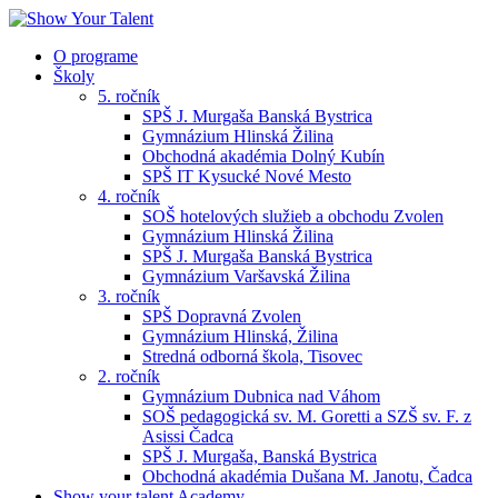
O programe
Školy
5. ročník
SPŠ J. Murgaša Banská Bystrica
Gymnázium Hlinská Žilina
Obchodná akadémia Dolný Kubín
SPŠ IT Kysucké Nové Mesto
4. ročník
SOŠ hotelových služieb a obchodu Zvolen
Gymnázium Hlinská Žilina
SPŠ J. Murgaša Banská Bystrica
Gymnázium Varšavská Žilina
3. ročník
SPŠ Dopravná Zvolen
Gymnázium Hlinská, Žilina
Stredná odborná škola, Tisovec
2. ročník
Gymnázium Dubnica nad Váhom
SOŠ pedagogická sv. M. Goretti a SZŠ sv. F. z
Asissi Čadca
SPŠ J. Murgaša, Banská Bystrica
Obchodná akadémia Dušana M. Janotu, Čadca
Show your talent Academy