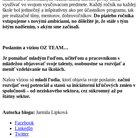
využívať vo svojom vyučovacom predmete. Každý ročník na každej
škole bol jedinečný a inšpiratívny ako pre účastníkov programu, tak
pre realizačné tímy, mentorov, dobrovoľníkov.
Do piateho ročníka
vstupujeme s novými ambíciami, no dôležité je, že stále s tým
istým nadšením, s akým sme začínali.
Poslaním a víziou OZ TEAM…
Je pomáhať mladým ľuďom, učiteľom a pracovníkom s
mládežou objavovať svoje talenty, osobnostne sa rozvíjať a
meniť vzdelávanie na školách.
Našou víziou sú
mladí ľudia
, ktorí objavia svoje poslanie,
začnú
rozvíjať svoj potenciál a stanú sa iniciátormi kľúčových zmien v
spoločnosti – od neziskového sektora, cez súkromný až po
štátny sektor.
Autorka blogu:
Jarmila Lipková
Facebook
LinkedIn
Twitter