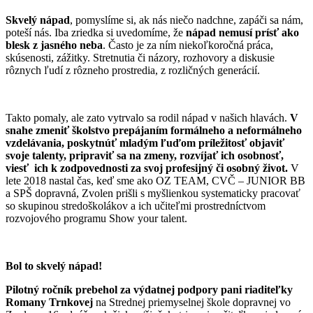
Skvelý nápad
, pomyslíme si, ak nás niečo nadchne, zapáči sa nám,
poteší nás. Iba zriedka si uvedomíme, že
nápad nemusí prísť ako
blesk z jasného neba
. Často je za ním niekoľkoročná práca,
skúsenosti, zážitky. Stretnutia či názory, rozhovory a diskusie
rôznych ľudí z rôzneho prostredia, z rozličných generácií.
Takto pomaly, ale zato vytrvalo sa rodil nápad v našich hlavách.
V
snahe zmeniť školstvo prepájaním formálneho a neformálneho
vzdelávania, poskytnúť mladým ľuďom príležitosť objaviť
svoje talenty, pripraviť sa na zmeny, rozvíjať ich osobnosť,
viesť ich k zodpovednosti za svoj profesijný či osobný život.
V
lete 2018 nastal čas, keď sme ako OZ TEAM, CVČ – JUNIOR BB
a SPŠ dopravná, Zvolen prišli s myšlienkou systematicky pracovať
so skupinou stredoškolákov a ich učiteľmi prostredníctvom
rozvojového programu Show your talent.
Bol to skvelý nápad!
Pilotný ročník prebehol za výdatnej podpory pani riaditeľky
Romany Trnkovej
na Strednej priemyselnej škole dopravnej vo