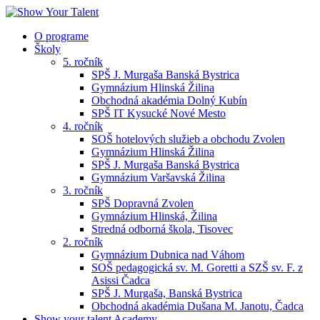
O programe
Školy
5. ročník
SPŠ J. Murgaša Banská Bystrica
Gymnázium Hlinská Žilina
Obchodná akadémia Dolný Kubín
SPŠ IT Kysucké Nové Mesto
4. ročník
SOŠ hotelových služieb a obchodu Zvolen
Gymnázium Hlinská Žilina
SPŠ J. Murgaša Banská Bystrica
Gymnázium Varšavská Žilina
3. ročník
SPŠ Dopravná Zvolen
Gymnázium Hlinská, Žilina
Stredná odborná škola, Tisovec
2. ročník
Gymnázium Dubnica nad Váhom
SOŠ pedagogická sv. M. Goretti a SZŠ sv. F. z
Asissi Čadca
SPŠ J. Murgaša, Banská Bystrica
Obchodná akadémia Dušana M. Janotu, Čadca
Show your talent Academy