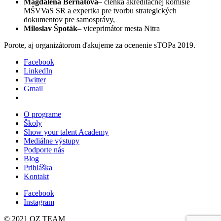
Magdaléna Bernátová
– členka akreditačnej komisie
MŠVVaS SR a expertka pre tvorbu strategických
dokumentov pre samosprávy,
Miloslav Špoták
– viceprimátor mesta Nitra
Porote, aj organizátorom ďakujeme za ocenenie sTOPa 2019.
Facebook
LinkedIn
Twitter
Gmail
O programe
Školy
Show your talent Academy
Mediálne výstupy
Podporte nás
Blog
Prihláška
Kontakt
Facebook
Instagram
© 2021 OZ TEAM