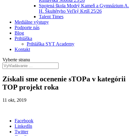
Rimavská Sobota 25/26
Spojená škola Modrý Kameň a Gymnázium A.
H. Škultétyho Veľký Krtíš 25/26
Talent Times
Mediálne výstupy
Podporte nás
Blog
Prihláška
Prihláška SYT Academy
Kontakt
Vyberte stranu
Získali sme ocenenie sTOPa v kategórii
TOP projekt roka
11 okt, 2019
Facebook
LinkedIn
Twitter