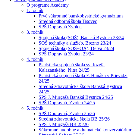
O programe Academy
1. ročník
Prvé súkromné banskobystrické gymnázium
Stredná odborná škola Tisovec
SPŠ Dopravná Zvolen
3. ročník
Spojená škola (SOŠ), Banská Bystrica 23/24
SOŠ techniky a služieb, Brezno 23/24
Spojená škola (SOŠ+OA), Detva 23/24
SPŠ Dopravná Zvolen 23/24
4. ročník
Piaristická spojená škola sv. Jozefa
Kalazanského, Nitra 24/25
Piaristická spojená škola F. Hanáka v Prievidzi
24/25
Stredná zdravotnícka škola Banská Bystrica
24/25
SPŠ J. Murgaša Banská Bystrica 24/25
SPŠ Dopravná, Zvolen 24/25
5. ročník
SPŠ Dopravná, Zvolen 25/26
Stredná zdravotnícka škola BB 25/26
SPŠ J. Murgaša BB 25/26
Súkromné hudobné a dramatické konzervatórium