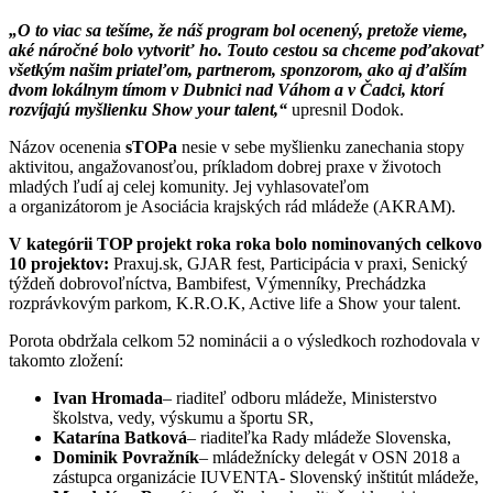
„O to viac sa tešíme, že náš program bol ocenený, pretože vieme,
aké náročné bolo vytvoriť ho. Touto cestou sa chceme poďakovať
všetkým našim priateľom, partnerom, sponzorom, ako aj ďalším
dvom lokálnym tímom v Dubnici nad Váhom a v Čadci, ktorí
rozvíjajú myšlienku Show your talent,“
upresnil Dodok.
Názov ocenenia
sTOPa
nesie v sebe myšlienku zanechania stopy
aktivitou, angažovanosťou, príkladom dobrej praxe v životoch
mladých ľudí aj celej komunity. Jej vyhlasovateľom
a organizátorom je Asociácia krajských rád mládeže (AKRAM).
V kategórii TOP projekt roka roka bolo nominovaných celkovo
10 projektov:
Praxuj.sk, GJAR fest, Participácia v praxi, Senický
týždeň dobrovoľníctva, Bambifest, Výmenníky, Prechádzka
rozprávkovým parkom, K.R.O.K, Active life a Show your talent.
Porota obdržala celkom 52 nominácii a o výsledkoch rozhodovala v
takomto zložení:
Ivan Hromada
– riaditeľ odboru mládeže, Ministerstvo
školstva, vedy, výskumu a športu SR,
Katarína Batková
– riaditeľka Rady mládeže Slovenska,
Dominik Povražník
– mládežnícky delegát v OSN 2018 a
zástupca organizácie IUVENTA- Slovenský inštitút mládeže,