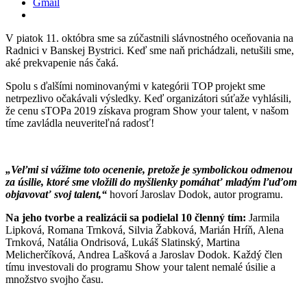
Gmail
V piatok 11. októbra sme sa zúčastnili slávnostného oceňovania na
Radnici v Banskej Bystrici. Keď sme naň prichádzali, netušili sme,
aké prekvapenie nás čaká.
Spolu s ďalšími nominovanými v kategórii TOP projekt sme
netrpezlivo očakávali výsledky. Keď organizátori súťaže vyhlásili,
že cenu sTOPa 2019 získava program Show your talent, v našom
tíme zavládla neuveriteľná radosť!
„Veľmi si vážime toto ocenenie, pretože je symbolickou odmenou
za úsilie, ktoré sme vložili do myšlienky pomáhať mladým ľuďom
objavovať svoj talent,“
hovorí Jaroslav Dodok, autor programu.
Na jeho tvorbe a realizácii sa podielal 10 členný tím:
Jarmila
Lipková, Romana Trnková, Silvia Žabková, Marián Hríň, Alena
Trnková, Natália Ondrisová, Lukáš Slatinský, Martina
Melicherčíková, Andrea Lašková a Jaroslav Dodok. Každý člen
tímu investovali do programu Show your talent nemalé úsilie a
množstvo svojho času.