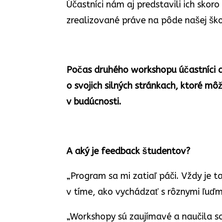
Účastníci nám aj predstavili ich skor
zrealizované práve na pôde našej škol
Počas druhého workshopu účastníci a
o svojich silných stránkach, ktoré mô
v budúcnosti.
A aký je feedback študentov?
„Program sa mi zatiaľ páči. Vždy je t
v tíme, ako vychádzať s rôznymi ľuďm
„Workshopy sú zaujímavé a naučila so