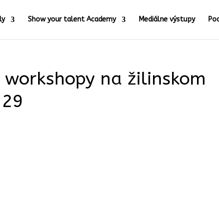
ly
Show your talent Academy
Mediálne výstupy
Po
 workshopy na žilinskom
 29