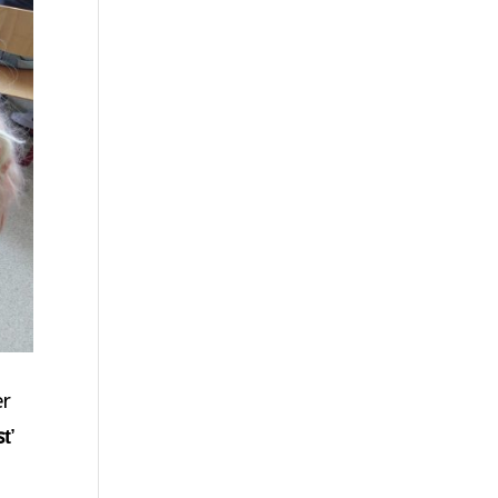
er
sť