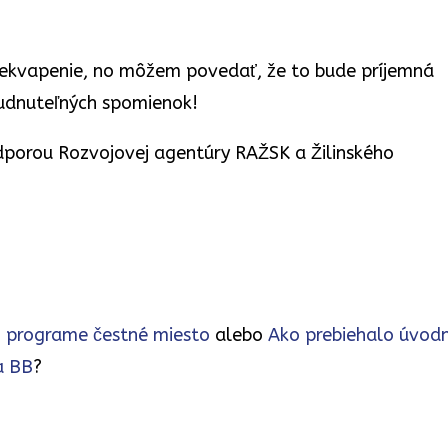
prekvapenie, no môžem povedať, že to bude príjemná
budnuteľných spomienok!
odporou Rozvojovej agentúry RAŽSK a Žilinského
m programe čestné miesto
alebo
Ako prebiehalo úvod
a BB
?