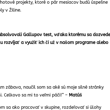
o hotové projekty, ktoré o pár mesiacov budú úspešne
y v Žiline.
bsolvovali Gallupov test, vďaka ktorému sa dozvede
žu rozvíjať a využiť ich či už v našom programe alebo
am zábava, naučil som sa aké sú moje silné stránky
i. Celkovo sa mi to veľmi páči!” –
Matúš
m sa ako pracovať v skupine, rozdeľovať si úlohy