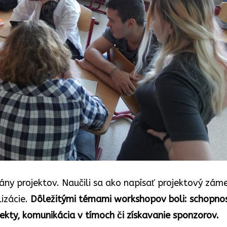
lány projektov. Naučili sa ako napísať projektový zám
lizácie.
Dôležitými témami workshopov boli: schopno
kty, komunikácia v tímoch či získavanie sponzorov.